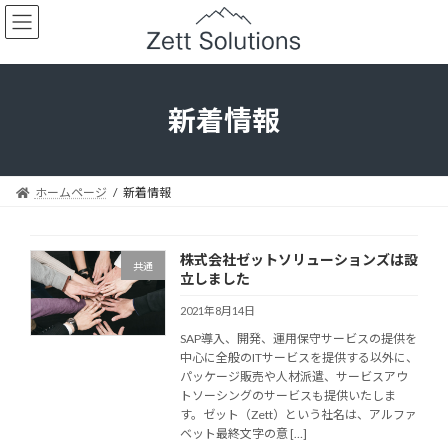
コ
ナ
ン
ビ
テ
ゲ
ン
ー
ツ
シ
へ
ョ
新着情報
ス
ン
キ
に
ッ
移
プ
動
ホームページ
新着情報
株式会社ゼットソリューションズは設
共通
立しました
2021年8月14日
SAP導入、開発、運用保守サービスの提供を
中心に全般のITサービスを提供する以外に、
パッケージ販売や人材派遣、サービスアウ
トソーシングのサービスも提供いたしま
す。ゼット（Zett）という社名は、アルファ
ベット最終文字の意 […]